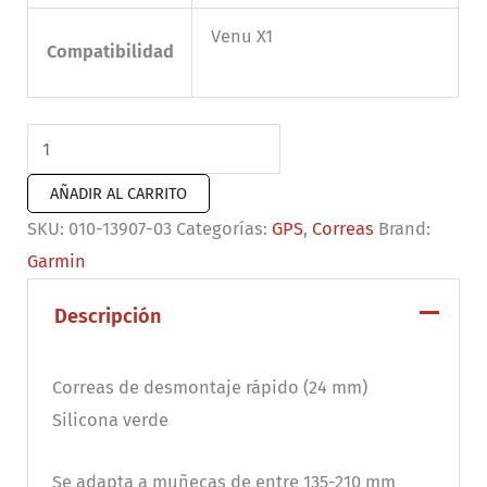
Venu X1
Compatibilidad
Correas
de
AÑADIR AL CARRITO
desmontaje
SKU:
010-13907-03
Categorías:
GPS
,
Correas
Brand:
rápido
Garmin
(24
mm)
Descripción
ComfortFit
de
Correas de desmontaje rápido (24 mm)
nailon
Silicona verde
en
verde
Se adapta a muñecas de entre 135-210 mm