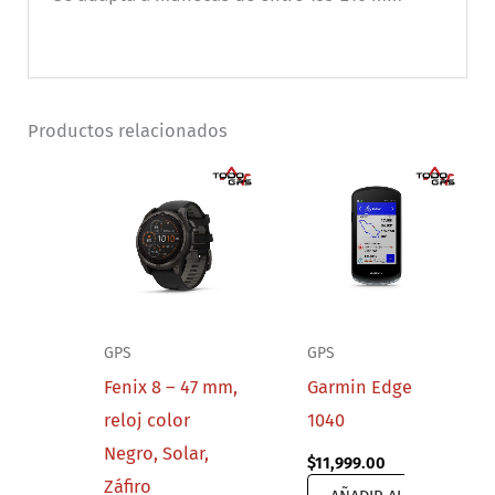
cantidad
Productos relacionados
GPS
GPS
Fenix 8 – 47 mm,
Garmin Edge
reloj color
1040
Negro, Solar,
$
11,999.00
Záfiro