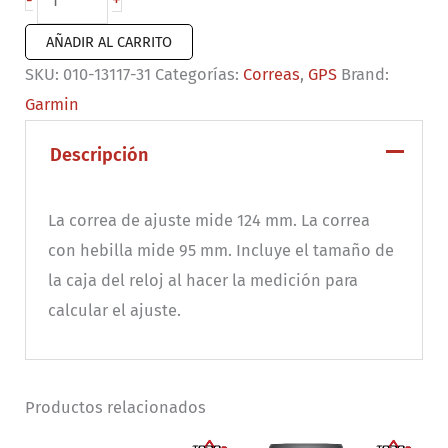
+
-
de
AÑADIR AL CARRITO
reloj
SKU:
010-13117-31
Categorías:
Correas
,
GPS
Brand:
QuickFit
Garmin
26
de
Descripción
Silicona
azul
La correa de ajuste mide 124 mm. La correa
militar
con hebilla mide 95 mm. Incluye el tamaño de
cantidad
la caja del reloj al hacer la medición para
calcular el ajuste.
Productos relacionados