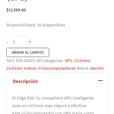
$
12,599.00
Disponibilidad:
10 disponibles
Ciclocomputador
+
-
Edge
AÑADIR AL CARRITO
850
SKU:
010-03023-00
Categorías:
GPS
,
Ciclismo
,
(GPS)
Ciclismo Indoor
,
Ciclocomputadores
Brand:
Garmin
cantidad
Descripción
El Edge 850: Tu compañero GPS inteligente
para un ciclismo más seguro y efectivo
Este ciclocomputador con GPS actúa como