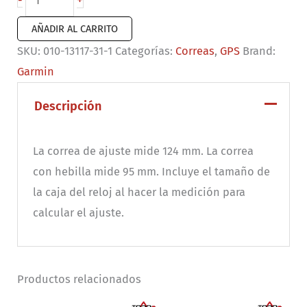
+
-
de
AÑADIR AL CARRITO
reloj
SKU:
010-13117-31-1
Categorías:
Correas
,
GPS
Brand:
QuickFit®
Garmin
26
Silicona
Descripción
color
azul/negro
La correa de ajuste mide 124 mm. La correa
cantidad
con hebilla mide 95 mm. Incluye el tamaño de
la caja del reloj al hacer la medición para
calcular el ajuste.
Productos relacionados