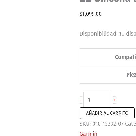
$
1,099.00
Disponibilidad:
10 dis
Compati
Pie
Correas
-
+
de
AÑADIR AL CARRITO
reloj
SKU:
010-13392-07
Cate
QuickFit®
Garmin