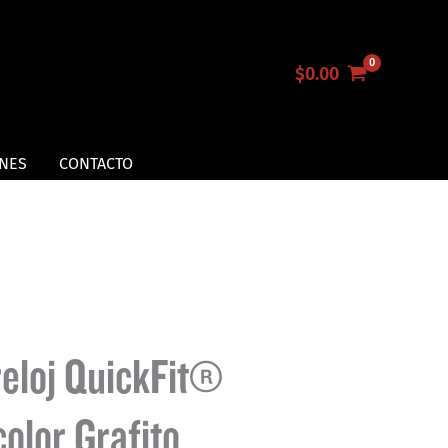
$
0.00
NES
CONTACTO
reloj QuickFit®
color Grafito