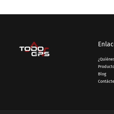
Enlac
¿Quiéne
Product
Blog
Contáct