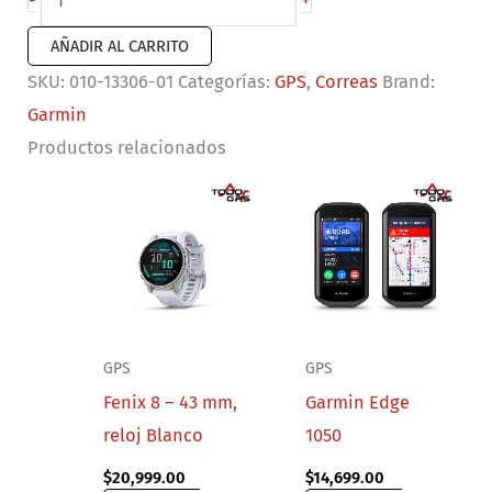
+
-
de
AÑADIR AL CARRITO
nailon
SKU:
010-13306-01
Categorías:
GPS
,
Correas
Brand:
UltraFit
Garmin
(20
Productos relacionados
mm)
color
gris
cantidad
GPS
GPS
Fenix 8 – 43 mm,
Garmin Edge
reloj Blanco
1050
$
20,999.00
$
14,699.00