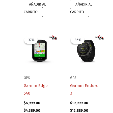
AÑADIR AL
AÑADIR AL
CARRITO
CARRITO
-37%
-37%
-36%
-36%
GPS
GPS
Garmin Edge
Garmin Enduro
540
3
$
6,999.00
$
19,999.00
Original
Current
Original
Current
$
4,389.00
$
12,889.00