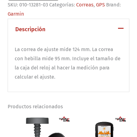
SKU:
010-13281-03
Categorías:
Correas
,
GPS
Brand:
QuickFit
Garmin
26
color
Descripción
lima/Silicona
gris
La correa de ajuste mide 124 mm. La correa
cantidad
con hebilla mide 95 mm. Incluye el tamaño de
la caja del reloj al hacer la medición para
calcular el ajuste.
Productos relacionados