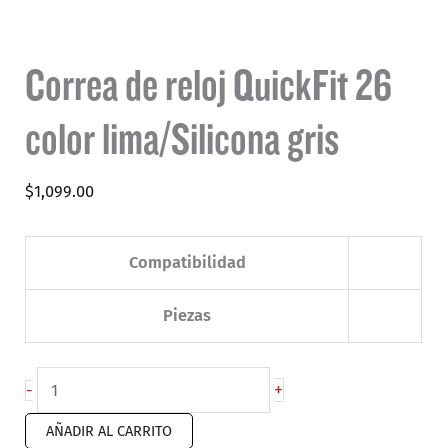
Correa de reloj QuickFit 26
color lima/Silicona gris
$
1,099.00
Compatibilidad
Piezas
Correa
+
-
de
AÑADIR AL CARRITO
reloj