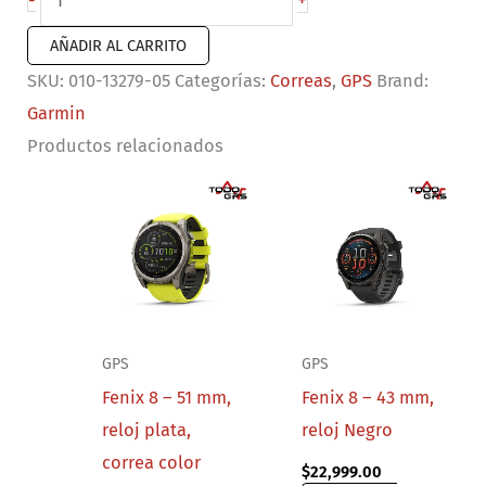
+
-
de
AÑADIR AL CARRITO
reloj
SKU:
010-13279-05
Categorías:
Correas
,
GPS
Brand:
QuickFit®
Garmin
20
Productos relacionados
Silicona
color
blanca/gris
cantidad
GPS
GPS
Fenix 8 – 51 mm,
Fenix 8 – 43 mm,
reloj plata,
reloj Negro
correa color
$
22,999.00