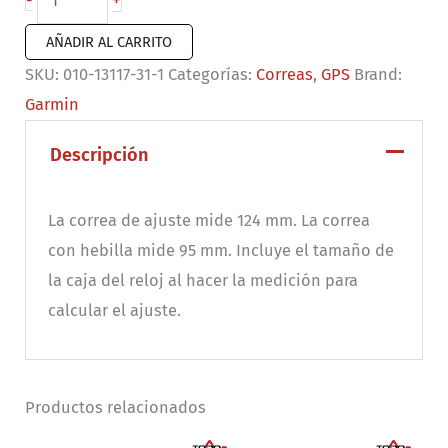
+
-
de
AÑADIR AL CARRITO
reloj
SKU:
010-13117-31-1
Categorías:
Correas
,
GPS
Brand:
QuickFit®
Garmin
26
Silicona
Descripción
color
azul/negro
La correa de ajuste mide 124 mm. La correa
cantidad
con hebilla mide 95 mm. Incluye el tamaño de
la caja del reloj al hacer la medición para
calcular el ajuste.
Productos relacionados