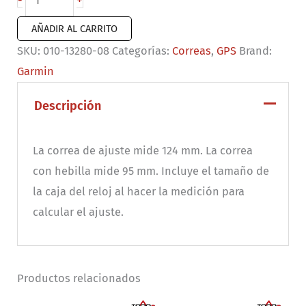
+
-
de
AÑADIR AL CARRITO
reloj
SKU:
010-13280-08
Categorías:
Correas
,
GPS
Brand:
QuickFit®
Garmin
22
Silicona
Descripción
color
verde/gris
La correa de ajuste mide 124 mm. La correa
cantidad
con hebilla mide 95 mm. Incluye el tamaño de
la caja del reloj al hacer la medición para
calcular el ajuste.
Productos relacionados