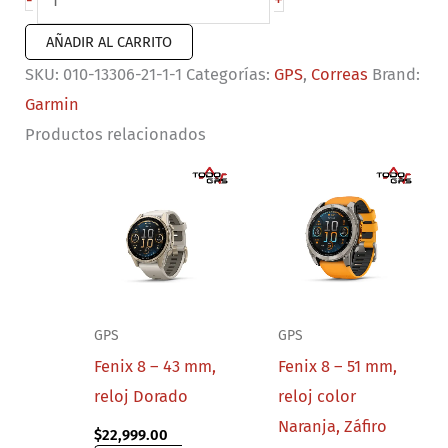
+
-
de
AÑADIR AL CARRITO
nailon
SKU:
010-13306-21-1-1
Categorías:
GPS
,
Correas
Brand:
UltraFit
Garmin
(26
Productos relacionados
mm)
color
Rojo
cantidad
GPS
GPS
Fenix 8 – 43 mm,
Fenix 8 – 51 mm,
reloj Dorado
reloj color
Naranja, Záfiro
$
22,999.00