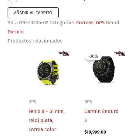
+
-
de
AÑADIR AL CARRITO
nailon
SKU:
010-13306-02
Categorías:
Correas
,
GPS
Brand:
UltraFit
Garmin
(20
Productos relacionados
mm)
color
-36%
-36%
Lila
cantidad
GPS
GPS
Fenix 8 – 51 mm,
Garmin Enduro
reloj plata,
3
correa color
$
19,999.00