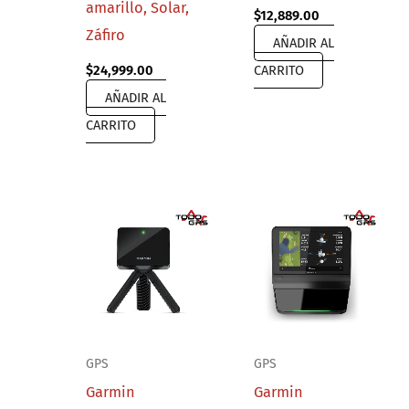
amarillo, Solar,
Original
Current
$
12,889.00
price
price
Záfiro
AÑADIR AL
was:
is:
$19,999.00.
$12,889.00.
$
24,999.00
CARRITO
AÑADIR AL
CARRITO
GPS
GPS
Garmin
Garmin